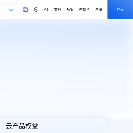
文档
备案
控制台
注册
登录
验
作计划
器
AI 活动
专业服务
服务伙伴合作计划
开发者社区
加入我们
产品动态
服务平台百炼
阿里云 OPC 创新助力计划
一站式生成采购清单，支持单品或批量购买
io：打造专属 AI 语音助手
S产品伙伴计划（繁花）
峰会
CS
造的大模型服务与应用开发平台
一句话生成原生可编辑精美 PPT 文稿
AI 生产力先锋
Al MaaS 服务伙伴赋能合作
域名
博文
Careers
至高可申请百万元
Qwen3.8-Max 模型上线
开启高性价比 AI 编程新体验
弹性可伸缩的云计算服务
Qwen-Audio-3.0-Realtime 端到端实时语音角色扮演
输入一句话想法, 轻松生成专业的 PPT
先锋实践拓展 AI 生产力的边界
Token 补贴，五大权
计划
海大会
伙伴信用分合作计划
商标
问答
社会招聘
益加速 OPC 成功
eek-V4-Pro
SS
一键部署幻兽帕鲁游戏服务器
飞天发布时刻
HOT
Open Search 向量检索版支
划
备案
电子书
校园招聘
pSeek-V4-Pro
视频创作，一键激活电商全链路生产力
稳定、安全、高性价比、高性能的云存储服务
一键购买专属联机服务器，轻松开启游戏
所见，即是所愿
持视频检索 Pipeline 功能
更多支持
划
公司注册
镜像站
视频生成
语音识别与合成
专属 QwenPaw
漫剧工坊：一站式动画创作平台
AI 实训营
HOT
应用身份服务 (IDaaS)
合作伙伴培训与认证
划
上云迁移
站生成，高效打造优质广告素材
全接入的云上超级电脑
从聊天伙伴进化为能主动干活的本地数字员工
快速生产连贯的高质量长漫剧
从基础到进阶，Agent 创客手把手教你
OpenClaw 管理能力上线
e-1.1-T2V
Qwen3-TTS-Flash
lScope
我要反馈
查询合作伙伴
畅细腻的高质量视频
离线语音合成大模型，多语言方言自适应，低延迟高稳定
n Alibaba Cloud ISV 合作
代维服务
建企业门户网站
10 分钟搭建微信、支付宝小程序
MaxCompute MaxFrame 提
创新加速
ope
登录合作伙伴管理后台
我要建议
站，无忧落地极速上线
以可视化方式快速构建移动和 PC 门户网站
国内短信简单易用，安全可靠，秒级触达，全球覆盖200+国家和地区。
高效部署网站，快速应用到小程序
供自动弹性内存功能
e-1.1-I2V
Cosyvoice-V3-Flash
安全
畅自然，细节丰富
高表现力语音合成大模型，语音克隆听感自然
我要投诉
PolarDB
上云场景组合购
Milvus 弹性伸缩功能新增节
伴
云产品权益
漫剧创作，剧本、分镜、视频高效生成
100%兼容MySQL、PostgreSQL，兼容Oracle，支持集中和分布式
覆盖90%+业务场景，专享组合折扣价
点支持范围
2V
VPN
Fun-ASR