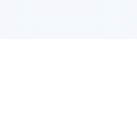
一个 AI 助手
超强辅助，Bol
50
即刻拥有 DeepSeek-R1 满血版
在企业官网、通讯软件中为客户提供 AI 客服
了解优惠
¥
.
00
/1个月
起
多种方案随心选，轻松解锁专属 DeepSeek
官网折扣价
:
¥100.00/1个月
可抵扣由阿里云百炼提供的全量模型，一次购买即可跨模型通享。
覆盖全面
承诺消费越高、周期越长，节约成本越多，直省50元。
成本优势
随时生效，无需手动激活或绑定，自动抵扣。
使用便捷
立即购买
lan
订阅方案
，满足不