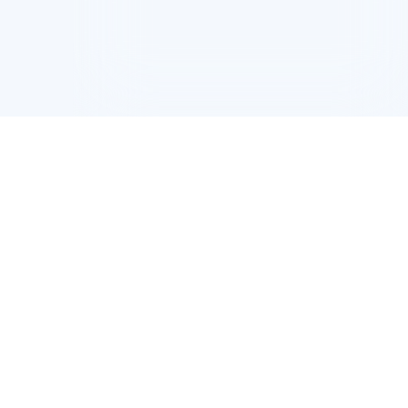
10 分钟在聊天系统中增加
10
专有云
了解优惠
¥
.
00
/1个月
起
官网折扣价
:
¥20.00/1个月
可抵扣由阿里云百炼提供的全量模型，一次购买即可跨模型通享。
覆盖全面
承诺消费越高、周期越长，节约成本越多，直省10元。
成本优势
随时生效，无需手动激活或绑定，自动抵扣。
使用便捷
立即购买
灵活的
Token
P