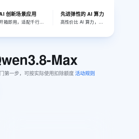
文戏情感细腻自然，动作戏激烈拳拳到肉，实现更强表演能力
支持中英文自由切换，具备更强的噪声鲁棒性
ernetes 版 ACK
云聚AI 严选权益
AI 原生数据库服务发布
SSL 证书
，一键激活高效办公新体验
理容器应用的 K8s 服务
精选AI产品，从模型到应用全链提效
Agent 数据网关
AI 创新场景应用
先进弹性的 AI 算力
堡垒机
开箱即用，适配千行百业 AI 落地
高性价比 AI 算力，快速部署千问大模型
AI 用量加速计划
云原生数据库 PolarDB
应用
防火墙
、识别商机，让客服更高效、服务更出色。
新老同享，达量后返
Agentic Database 发布
千问办公
主机安全
NEW
的智能体编程平台
一站式AI生产力平台
wen3.8-Max
AI 应用及服务市场
伶鹊
企业级人与Agent协作平台，接入和调度多个数字员工
智能客服平台，对话机器人、对话分析、智能外呼
AI 应用
，AI 入门第一步，可按实际使用扣除额度 
活动规则
大模型服务平台百炼 - 全妙
大模型
应用创作平台
多模态内容创作工具，已接入 DeepSeek
自然语言处理
数据标注
机器学习
全模型通用抵扣500元
息提取
与 AI 智能体进行实时音视频通话
从文本、图片、视频中提取结构化的属性信息
构建支持视频理解的 AI 音视频实时通话应用
新客当月抵500元，直省50%