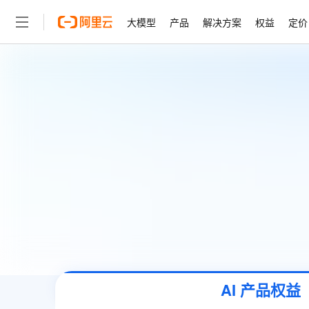
大模型
产品
解决方案
权益
定价
大模型
产品
解决方案
权益
定价
云市场
伙伴
服务
了解阿里云
精选产品
精选解决方案
普惠上云
产品定价
精选商城
成为销售伙伴
售前咨询
为什么选择阿里云
千问AI平台
了解云产品的定价详情
大模型服务平台百炼
千问办公，解锁你的工作
普惠上云 官方力荐
分销伙伴
在线服务
网站建设
什么是云计算
大
大模型服务与应用平台
企业级Agent产品，直接
云服务器38元/年起，超
咨询伙伴
多端小程序
技术领先
云上成本管理
售后服务
轻量应用服务器
Agency Agents：拥
官方推荐返现计划
大模型
精选产品
精选解决方案
Salesforce 国际版订阅
稳定可靠
管理和优化成本
推荐新用户得奖励，单订单
销售伙伴合作计划
自助服务
友盟天域
安全合规
人工智能与机器学习
AI
文本生成
云数据库 RDS
HappyHorse 打造一
云工开物
无影生态合作计划
在线服务
观测云
分析师报告
高校专属算力普惠，学生认
计算
互联网应用开发
Qwen3.8-Max
HOT
Salesforce On Alibaba C
工单服务
智能体时代全能旗舰模型
Tuya 物联网平台阿里云
研究报告与白皮书
人工智能平台 PAI
快速拥有专属 OpenClaw
大模
Consulting Partner 合
大数据
容器
免费试用
短信专区
一站式AI开发、训练和推
蓝凌 OA
Qwen3.7-Plus
AI 大模型销售与服务生
现代化应用
存储
天池大赛
能看、能想、能动手的多模
云解析DNS
解决方案免费试用 新老
电子合同
AI 产品权益
最高领取价值200元试用
安全
网络与CDN
AI 算法大赛
Qwen3-VL-Plus
畅捷通