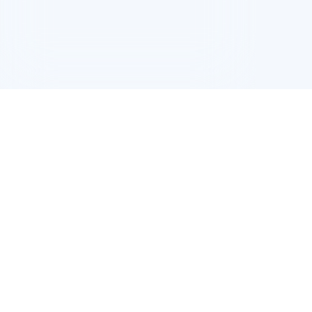
t.diy 一步搞定创意建站
构建大模型应用的安全防护体系
250
通过自然语言交互简化开发流程,全栈开发支持
通过阿里云安全产品对 AI 应用进行安全防护
了解优惠
¥
.
00
/1个月
起
官网折扣价
:
¥500.00/1个月
可抵扣由阿里云百炼提供的全量模型，一次购买即可跨模型通享。
覆盖全面
承诺消费越高、周期越长，节约成本越多，直省250元。
成本优势
随时生效，无需手动激活或绑定，自动抵扣。
使用便捷
立即购买
同
AI
生产力场景