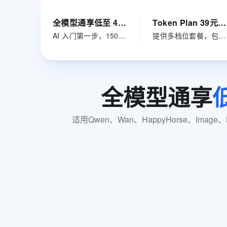
大数据开发治理平台 Data
AI 产品 免费试用
网络
安全
云开发大赛
Tableau 订阅
1亿+ 大模型 tokens 和 
全模型通享低至 4.5 折
Token Plan 39元/月起
可观测
入门学习赛
中间件
AI空中课堂在线直播课
AI 入门第一步，150+款模型通享
提供多档位套餐，包月预算可控
云防火墙
140+云产品 免费试用
大模型服务
上云与迁云
云原生的云上边界网络安全
产品新客免费试用，最长1
数据库
生态解决方案
千问AI平台-Token Plan
企业出海
大模型ACA认证体验
大数据计算
助力企业全员 AI 认知与能
行业生态解决方案
全模型通享
政企业务
媒体服务
千问AI平台-模型体验
开发者生态解决方案
在线体验全尺寸、多种模态
企业服务与云通信
适用Qwen、Wan、HappyHorse、Imag
AI 开发和 AI 应用解决
Happy 系列大模型
域名与网站
终端用户计算
Serverless
大模型解决方案
开发工具
全模型通用抵扣20元
快速部署 Dify，高效搭建 
迁移与运维管理
新客当月抵20元，直省50%