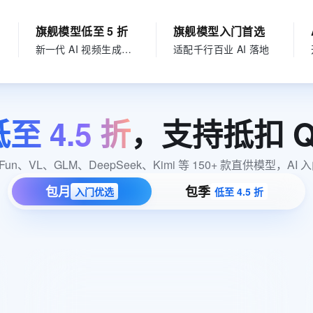
服务生态伙伴
视觉 Coding、空间感知、多模态思考等全面升级
1M上下文，专为长程任务能力而生
云工开物
企业应用
Works
Night Plan 支持 Qwen 3.8-Max
云原生大数据计算服务 MaxCompute
AI 办公
容器服务 Kub
NEW
Red Hat
30+ 款产品免费体验
Data Agent 驱动的一站式 Data+AI 开发治理平台
夜间 5 折，Qwen/Meoo/TokenPlan 客户专享
面向分析的企业级SaaS模式云数据仓库
AI智能应用
提供一站式管
旗舰模型低至 5 折
旗舰模型入门首选
科研合作
ERP
堂（旗舰版）
SUSE
新一代 AI 视频生成模型
适配千行百业 AI 落地
智能客服
AI 应用构建
大模型原生
CRM
防护产品
2个月
自动承接线索
建站小程序
Qoder
大模型服务平台百炼-应用模版
OA 办公系统
HOT
NEW
面向真实软件
个人版上线、团队版降价；千问3.8-Max首发发尝鲜
丰富多元化的应用模版和解决方案
力提升
财税管理
模板建站
低至
4.5
折
，支持抵扣
Q
万有无界
大模型服务平台百炼-智能体
400电话
定制建站
的模型效果
灵活可视化地构建企业级 Agent
e、Fun、VL、GLM、DeepSeek、Kimi 等 150+ 款直供模型
方案
广告营销
模板小程序
秒悟
人工智能平台 PAI
包月
包季
入门优选
低至 4.5 折
定制小程序
云端极速 AI 
新一代 AI 视频生成模型，深度适配广告营销等场景
AI Native 的算法工程平台，一站式完成建模、训练、推理服务部署
APP 开发
建站系统
全模型通用抵扣100元
AI 应用
10分钟微调：让0.6B模型媲美235B模
多模态数据信
型
依托云原生高可用架构,实现Dify私有化部署
新客当月抵100元，直省50%
用1%尺寸在特定领域达到大模型90%以上效果