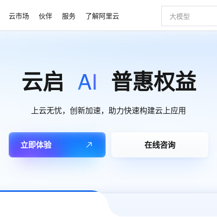
云市场
伙伴
服务
了解阿里云
AI 特惠
数据与 API
成为产品伙伴
企业增值服务
最佳实践
价格计算器
AI 场景体
基础软件
产品伙伴合
阿里云认证
市场活动
配置报价
大模型
自助选配和估算价格
AI
云启
普惠权益
新方式
睿译宝，AI翻译排版一步到位
智启 AI 普惠权益
产品生态集成认证中心
企业支持计划
云上春晚
域名与网站
千问官方 MaaS 平台，为开发者和 Agent 而生，新用户赠送 1 亿 + tokens 额度
Qwen Aud
AI Coding
阿里云Maa
2026 阿里云
云服务器 E
为企业打
数据集
Windows
大模型认证
模型
NEW
NEW
交付可用成果
值低价云产品抢先购
上传文档即自动完成翻译和格式还原
至高享 1亿+免费 tokens，加速 Al 应用落地
提供智能易用的域名与建站服务
智能编程，一键
安全可靠、
产品生态伙伴
专家技术服务
云上奥运之旅
弹性计算合作
阿里云中企出
手机三要素
宝塔 Linux
全部认证
价格优势
有专属领域专家
GLM-5.2：长任务时代开源旗舰模型
阿里云 OPC 创新助力计划
千问大模型
即刻拥有 DeepS
AI 电商营销
对象存储 O
大模型
上云无忧，创新加速，助力快速构建云上应用
产品生态伙伴工作台
企业增值服务台
云栖战略参考
云存储合作计
云栖大会
身份实名认证
CentOS
训练营
推动算力普惠，释放技术红利
最高返9万
多领域专家智能体,一键组建 AI 虚拟交付团队
快速构建应用程序和网站，即刻迈出上云第一步
至高百万元 Token 补贴，加速一人公司成长
多元化、高性能、安全可靠的大模型服务
真正可用的 1M 上下文,一次完成代码全链路开发
轻松解锁专属 Dee
从图文生成到
云上的中国
数据库合作计
活动全景
短信
Docker
图片和
站式影视创作平台
Hermes Agent，打造自进化智能体
Token Plan 模型订阅计划
数字证书管理服务（原SSL证书）
5 分钟轻松部署
AI 广告创作
无影云电脑
企业成长
NEW
信息公告
立即体验
在线咨询
看见新力量
云网络合作计
OCR 文字识别
JAVA
证享300元代金券
可视化编排打通从文字构思到成片全链路闭环
全托管，含MySQL、PostgreSQL、SQL Server、MariaDB多引擎
自主进化，持久记忆，越用越聪明
Qwen3.8-Max 首发尝鲜，限时加量 10 倍，夜间低至2折
实现全站HTTPS，呈现可信的WEB访问
图文、视频一
随时随地安
Kimi-K3
HappyHors
NEW
魔搭 Mode
loud
服务实践
官网公告
Kimi 最新旗舰模型，长程编程与推理利器
让文字生成流
金融模力时刻
Salesforce O
版
发票查验
全能环境
Claude Code + GStack 打造工程团队
千问办公，限时限量积分加倍
Qoder
低代码高效构
AI 建站
短信服务
型
NEW
作计划
计划
创新中心
魔搭 ModelSc
健康状态
理服务
让AI从“聊天伙伴”进化为能干活的“数字员工”
安装技能 GStack，拥有专属 AI 工程团队
你的AI工作搭子，覆盖日常办公高频场景
面向真实软件的智能体编程平台
0 代码专业建
客户案例
天气预报查询
操作系统
Deepseek-v4-pro
HappyHors
态合作计划
态智能体模型
旗舰 MoE 大模型，百万上下文与顶尖推理能力
图生视频，流
同享
万小智 AI 建站低至 15元/月
Qoder CN
AI 短剧/漫剧
云原生数据库 
快递物流查询
WordPress
成为服务伙
高校合作
点，立即开启云上创新
覆盖公网/内网、递归/权威、移动APP等全场景解析服务
送.CN域名，送备案服务码
基于千问大模型等，支持代码智能生成、研发智能问答
AI助力短剧
GLM-5.2
Wan2.7-T
Ubuntu