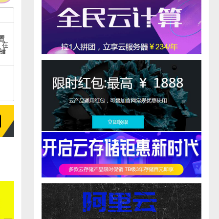
置
，在
错