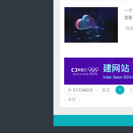
一个
需要
阿
共
51
页
602
条
首页
1
2
末页