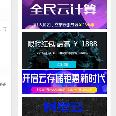
。可
果要