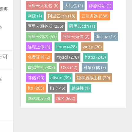
阿里云大礼包 (6)
大礼包 (2)
静态网站 (1)
案哪
网赚 (1)
阿里云ecs (18)
云服务器 (588)
阿里云服务器 (235)
阿里云cdn (1)
备
阿里云域名 (53)
阿里云短信 (2)
discuz (17)
远程上传 (1)
linux (428)
wdcp (20)
m可
免费证书 (2)
mysql (278)
https (243)
虚拟主机 (808)
OSS (42)
对象存储 (7)
存储 (20)
aliyun (39)
独享虚拟主机 (29)
转
ftp (205)
iis (145)
超链接 (1)
网站建设 (8)
域名 (602)