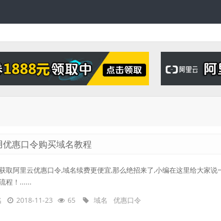
用优惠口令购买域名教程
获取阿里云优惠口令,域名续费更便宜,那么绝招来了,小编在这里给大家说
程！......
名
2018-11-23
65
域名
优惠口令