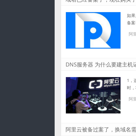
如果
备案
阿
DNS服务器 为什么要建主机
1，
时，
阿
阿里云被备过案了，换域名