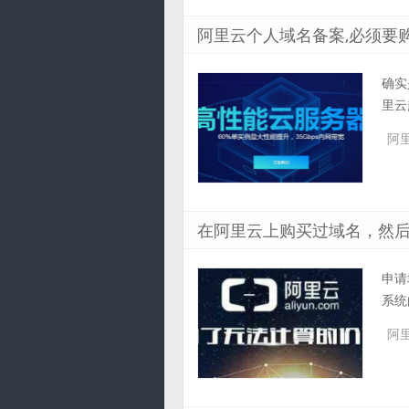
阿里云个人域名备案,必须要
确实
里云
阿
在阿里云上购买过域名，然
申请
系统
阿