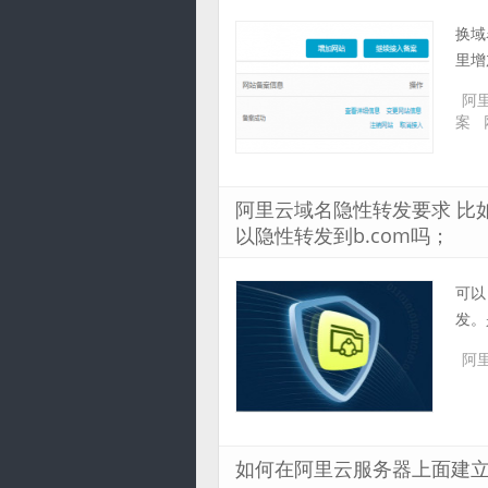
换域
里增
阿
案
阿里云域名隐性转发要求 比如a
以隐性转发到b.com吗；
可以
发。
阿
如何在阿里云服务器上面建