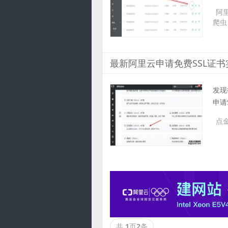
阿
爬虫
最新阿里云申请免费SSL证书
发现
申请
点
共
1
页
2
条