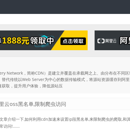
livery Network，简称CDN）是建立并覆盖在承载网之上、由分布在不同
代传统以Web Server为中心的数据传输模式，将源站资源缓存到阿
速获取，提升用户体验，降低源站压
里云oss黑名单,限制爬虫访问
文章介绍一下,如何利用cdn加速来设置ip段黑名单,来限制爬虫的爬取,和
访问!......