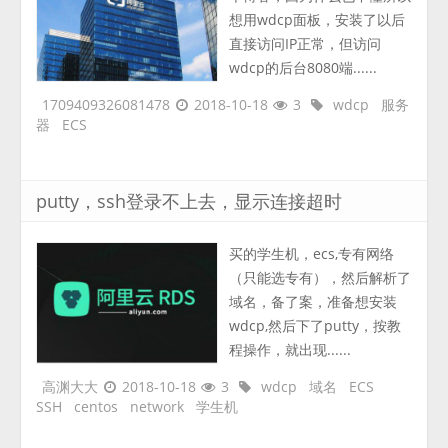
想用wdcp面板，安装了以后
直接访问IP正常，但访问
wdcp的后台8080端......
1709409326081478
2018-10-18
3
wdcp
服务
器
ECS
putty，ssh登录不上去，显示连接超时
买的学生机，ecs,专有网络
（只能选专有），然后解析了
域名，备了案，准备想安装
wdcp,然后下了putty，按教
程操作，就出现......
高渊大大
2018-10-18
3
wdcp
域名
ECS
SSH
centos
network
学生机