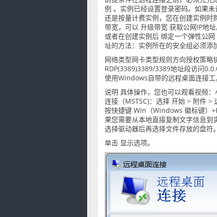
例 。实例已经设置登录密码。如果未
还是按量计费实例，您在创建实例时
带宽，可以 升级带宽 获取公网IP地
或者在创建实例后 绑定一个弹性公网 
址的方法：实例所在的安全组必须添
网络类型网卡类型规则方向授权策略协
RDP(3389)3389/3389地址段访
使用Windows自带的远程桌面连接工具
说明 具体操作，您也可以观看视频：
连接（MSTSC)：选择 开始 > 附件
按快捷键 Win（Windows 徽标键
果您需要从本地直接复制文字信息到实
选择驱动器后再选择文件存放的盘符
单击 显示选项。