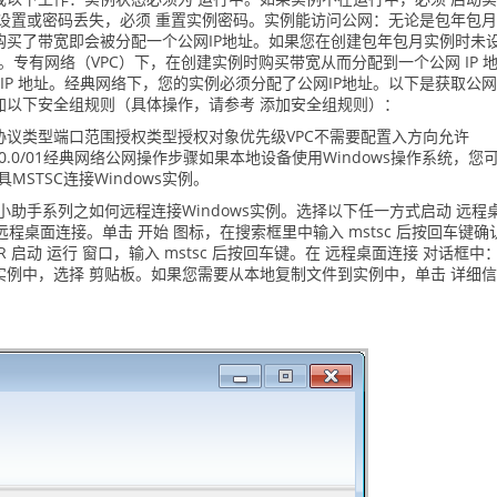
设置或密码丢失，必须 重置实例密码。实例能访问公网：无论是包年包
购买了带宽即会被分配一个公网IP地址。如果您在创建包年包月实例时未
址。专有网络（VPC）下，在创建实例时购买带宽从而分配到一个公网 IP 
IP 地址。经典网络下，您的实例必须分配了公网IP地址。以下是获取公网
加以下安全组规则（具体操作，请参考 添加安全组规则）：
议类型端口范围授权类型授权对象优先级VPC不需要配置入方向允许
问0.0.0.0/01经典网络公网操作步骤如果本地设备使用Windows操作系统，您
MSTSC连接Windows实例。
小助手系列之如何远程连接Windows实例。选择以下任一方式启动 远程
 > 远程桌面连接。单击 开始 图标，在搜索框里中输入 mstsc 后按回车键确
）+R 启动 运行 窗口，输入 mstsc 后按回车键。在 远程桌面连接 对话框中
例中，选择 剪贴板。如果您需要从本地复制文件到实例中，单击 详细
。