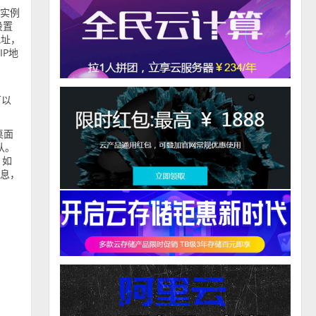
月实例
设置
地址，
IP地
可以
桌面
认。
：如
信息，