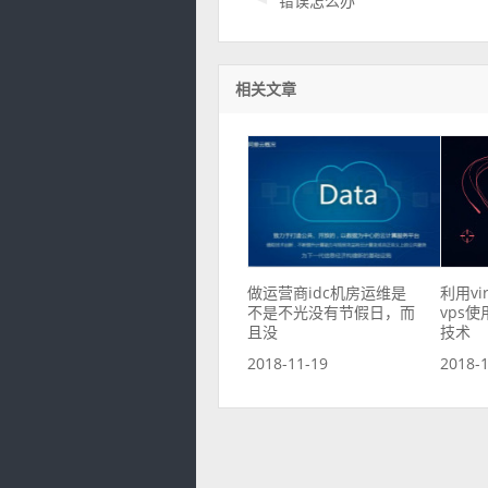
错误怎么办
相关文章
做运营商idc机房运维是
利用vir
不是不光没有节假日，而
vps
且没
技术
2018-11-19
2018-