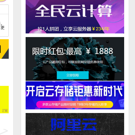
好。
年更