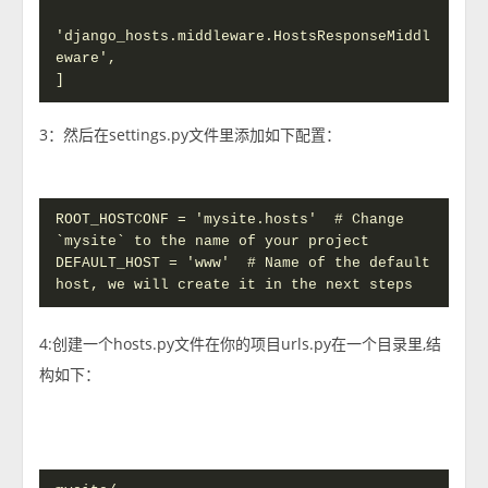
'django_hosts.middleware.HostsResponseMiddl
eware',

]
3：然后在settings.py文件里添加如下配置：
ROOT_HOSTCONF = 'mysite.hosts'  # Change 
`mysite` to the name of your project

DEFAULT_HOST = 'www'  # Name of the default 
host, we will create it in the next steps
4:创建一个hosts.py文件在你的项目urls.py在一个目录里,结
构如下：