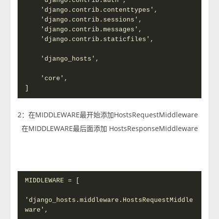
    'django.contrib.auth',

    'django.contrib.contenttypes',

    'django.contrib.sessions',

    'django.contrib.messages',

    'django.contrib.staticfiles',

    'django_hosts',

    'core',

]
2：在
MIDDLEWARE最开始添加
HostsRequestMiddleware
在
MIDDLEWARE最后面添加
HostsResponseMiddleware
MIDDLEWARE = [

'django_hosts.middleware.HostsRequestMiddle
ware',
