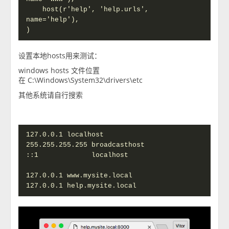
    host(r'help', 'help.urls', 
name='help'),

)
设置本地hosts用来测试：
windows hosts 文件位置
在 C:\Windows\System32\drivers\etc
其他系统请自行搜索
127.0.0.1 localhost

255.255.255.255 broadcasthost

::1             localhost

127.0.0.1 www.mysite.local

127.0.0.1 help.mysite.local