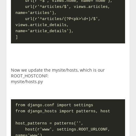
    url(r'^$', views.home, name='home'),

    url(r'^articles/$', views.articles, 
name='articles'),

    url(r'^articles/(?P<pk>\d+)/$', 
views.article_details, 
name='article_details'),

]
Now we update the mysite/hosts, which is our
ROOT_HOSTCONF:
mysite/hosts.py
from django.conf import settings

from django_hosts import patterns, host

host_patterns = patterns('',

    host(r'www', settings.ROOT_URLCONF, 
name='www'),
