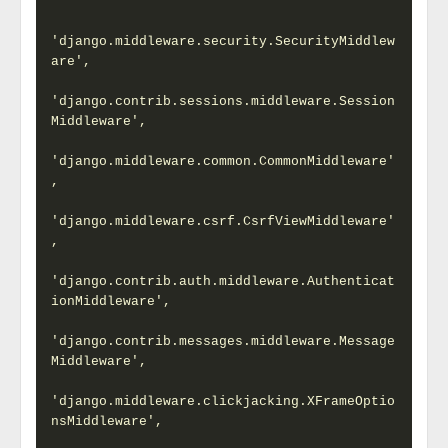
'django.middleware.security.SecurityMiddlew
are',

'django.contrib.sessions.middleware.Session
Middleware',

'django.middleware.common.CommonMiddleware'
,

'django.middleware.csrf.CsrfViewMiddleware'
,

'django.contrib.auth.middleware.Authenticat
ionMiddleware',

'django.contrib.messages.middleware.Message
Middleware',

'django.middleware.clickjacking.XFrameOptio
nsMiddleware',
