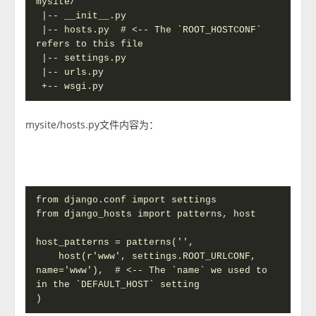
mysite/

 |-- __init__.py

 |-- hosts.py  # <-- The `ROOT_HOSTCONF` 
refers to this file

 |-- settings.py

 |-- urls.py

 +-- wsgi.py
mysite/hosts.py文件内容为：
from django.conf import settings

from django_hosts import patterns, host

host_patterns = patterns('',

    host(r'www', settings.ROOT_URLCONF, 
name='www'),  # <-- The `name` we used to 
in the `DEFAULT_HOST` setting

)