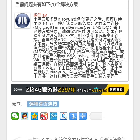
当前问题共有如下(1)个解决方案
杨浩Jay
小鸟云服务器niaoyun实例创建好之后，您可以使
用以下任意一种方式登录服务器：远程桌面连接
(MicrosoftTerminalServicesClient,MSTSC)：采用
这种方式登录，请确保实例能访问公网。如果在创
建实例时没有购买带宽，则不能使用远程桌面连
接。管理终端VNC：无论您在创建实例时是否购买
了带宽，只要您本地有网页浏览器，都可以通过管
理控制台的管理终端登录实例。使用远程桌面连接
(MSTSC)登录实例打开开始菜单>远程桌面连接，或
在开始菜单>搜索中输入mstsc。也可以使用快捷键
Win+R来启动运行窗口，输入mstsc后回车启动远程
桌面连接。在远程桌面连接对话框中，输入实例的
公网IP地址。单击显示选项。输入用户名，如小鸟
云默认为niaoyun。单击允许我保存凭据，然后单
击连接。这样以后登录就不需要手动输入密码了。
标签：
远程桌面连接
上一篇：
阿里云邮箱怎么发图片给别人 我都选好收件