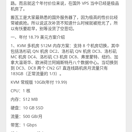
路。而且就这个年付价位来说，在国外 VPS 当中已经是极品
机房了。
搬瓦工是大家最熟悉的国外服务器了，因为极高的性价比经
常被疯抢。所以说这次补货不知道什么时候就被抢光了，所
以有㤇要趁早，别等没货了空悲切。
一、年付 18.79 美元方案介绍
1、KVM 多机房 512M 内存方案：支持 8 个机房切换，其中
包括洛杉矶 QN 机房 DC2、洛杉矶 QN 机房 DC3、洛杉矶
MC 机房 DC4、洛杉矶 C3 机房 DC8、弗里蒙特、纽约、加
拿大温哥华、欧洲荷兰阿姆斯特丹八个数据中心。当切换到
到 DC3、DC8 两个 CN2 GT 直连线路机房月流量只有
183GB（正常流量的 1/3）。
KVM 常规版 10GB(年付 19.99)
CPU：1 核
内存：512 MB
硬盘：10 GB SSD
流量：500 GB/月
带宽：1 Gbps