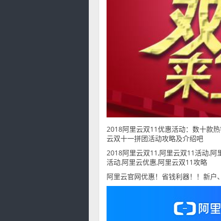
2018阿里云双11优惠活动：数十款
云双十一拼团活动攻略及介绍吧
2018阿里云双11,阿里云双11活动,
活动,阿里云优惠,阿里云双11攻略
阿里云官网优惠！省钱利器！！新户