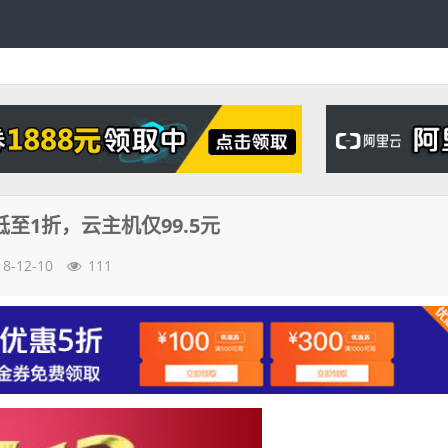
至1折，云主机仅99.5元
18-12-10
111