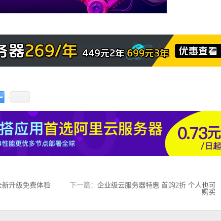
全新升级免费体验
下一篇：
企业级云服务器特惠 首购2折 个人也可
购买