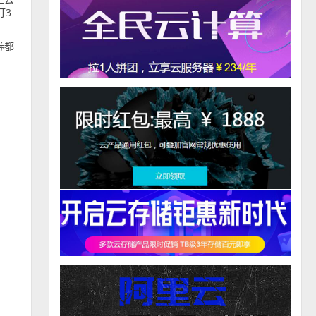
打3
券都