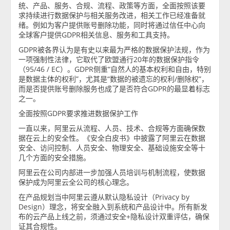
统、产品、服务、合规、流程、政策等方面，全面按照该要
求持续进行数据保护与相关服务改进，相关工作已经准备就
绪。例如为客户提供账号删除功能，同时将通过信任中心向
全球客户提供GDPR相关信息、服务和工具支持。
GDPR被各界认为是有史以来最为严格的数据保护法规，作为
一项强制性法律，它取代了欧盟通行20年的数据保护指令
（95/46 / EC）。GDPR侧重“自然人的基本权利和自由，特别
是数据主体的权利”，尤其是“数据的被遗忘的权利/删除权”，
而是否提供账号删除服务也成了是否符合GDPR的最显着标志
之一。
全面按照GDPR要求推进数据保护工作
一直以来，阿里云从流程、人员、技术、合规等方面确保数
据在云上的安全性。《安全白皮书》中披露了阿里云在数据
安全、访问控制、人员安全、物理安全、基础设施安全等十
几个方面的安全措施。
阿里云在公司内部进一步加强人员培训与机制流程，使数据
保护成为阿里云全公司的核心理念。
在产品规划当中阿里云遵从默认隐私设计（Privacy by
Design）理念，将安全融入到系统和产品设计中。所有新发
布的云产品上线之前，须通过安全+隐私设计双重评估，确保
证其合规性。