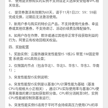
b． 使用提货券购买的实例不支持自定义选择安全组等VPC相
关信息。
c． 提货券激活有效期为60天，请于11月1日23：59：59前
完成兑换，过期后无法激活使用。
7、新用户参与购买的特价云产品，不支持使用代金券、幸运
券或其他优惠券，不支持退订、活动价续费及降配操作。
8、如用户存在作弊、欺诈或通过其他非正常手段获取利益的
行为，阿里云有权收回相关权益。
四、奖励配置
1、奖励实例：云服务器突发性能型t5 1核2G 带宽:1M固定带
宽 系统盘:40G高效云盘；
2、仅限国内节点（包含华北1、华北5、华东1、华东2、华南
1）；
3、突发性能型t5实例说明：
a、突发性能型t5实例是以基准CPU计算性能为基础（基准
CPU与规格大小正相关），通过CPU实际使用率与基准CPU使
用率差值的累计加权获取积分值，CPU积分消耗至0时，实例
CPU性能被控制到基准运行；
b、突发性能实例t5适用于平时不会持续高压力使用CPU的非