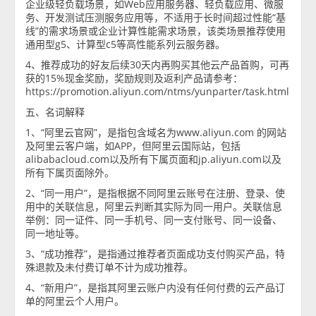
企业级轻负载场景，如Web应用服务器、轻负载应用、微服
务、开发测试压测服务应用等，不适用于长时间超过性能“基
线”的需求场景或企业计算性能需求场景，该类场景推荐使用
通用型g5、计算型c5等高性能系列云服务器。
4、推荐成功的好友后续30天内再购买其他云产品首购，可再
获的15%现金奖励，奖励规则及返利产品请参考：
https://promotion.aliyun.com/ntms/yunparter/task.html
五、名词解释
1、“阿里云官网”，是指包含域名为www.aliyun.com 的网站
及阿里云客户端，如APP，但阿里云国际站，包括
alibabacloud.com以及所有下属页面和jp.aliyun.com以及
所有下属页面除外。
2、“同一用户”，是指根据不同阿里云账号在注册、登录、使
用中的关联信息，阿里云判断其实际为同一用户。关联信息
举例：同一证件、同一手机号、同一支付账号、同一设备、
同一地址等。
3、“成功推荐”，是指通过推荐者页面成功支付购买产品，特
殊退款及未付费订单不计为成功推荐。
4、“新用户”，是指其阿里云账户内没有任何付费的云产品订
单的阿里云个人用户。