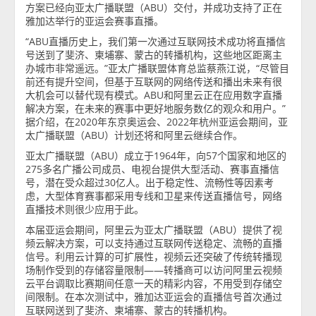
方案已经向亚太广播联盟（ABU）交付，并成功支持了正在
雅加达举行的亚运会赛事直播。
“ABU直播历史上，我们第一次通过互联网技术成功将直播信
号送到了斐济、柬埔寨、蒙古的转播机构，这些地区距离主
办城市非常遥远。”亚太广播联盟体育总监蔡燕江说，“尽管目
前还有提升空间，但基于互联网的网络传送和播出未来有很
大机会可以替代现有模式。ABU和阿里云正在应用数字直播
解决方案，在未来的赛事中更好地服务数亿的观众和用户。”
据介绍，在2020年东京奥运会、2022年杭州亚运会期间，亚
太广播联盟（ABU）计划还将和阿里云继续合作。
亚太广播联盟（ABU）成立于1964年，向57个国家和地区的
275多名广播公司成员、电视台提供大型活动、赛事直播信
号，潜在受众超过30亿人。出于稳定性、流畅性等因素考
虑，大型体育赛事都采用专线和卫星来传送直播信号，网络
直播技术则很少应用于此。
本届亚运会期间，阿里云为亚太广播联盟（ABU）提供了视
频云解决方案，可以支持通过互联网传送稳定、流畅的直播
信号。利用云计算的可扩展性，视频云还突破了传统转播现
场制作受到的存储容量限制——转播商可以访问阿里云视频
云平台调取比赛期间任意一天的精彩内容，不用受到存储空
间限制。在本次测试中，雅加达亚运会的直播信号首次通过
互联网送到了斐济、柬埔寨、蒙古的转播机构。