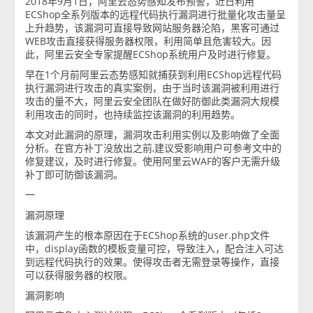
2018年9月1日，阿里云态势感知发布预警，近日利用
ECShop全系列版本的远程代码执行漏洞进行批量化攻击量呈
上升趋势，该漏洞可直接导致网站服务器沦陷，黑客可通过
WEB攻击直接获得服务器权限，利用简单且危害较大。因
此，阿里云安全专家提醒ECShop系统用户及时进行修复。
早在1个月前阿里云态势感知就捕获到利用ECShop远程代码
执行漏洞进行攻击的真实案例，由于当时该漏洞被利用进行
攻击的量不大，阿里云安全团队在做好防御此类漏洞大规模
利用攻击的同时，也持续监控该漏洞的利用趋势。
本文对此漏洞的原理，漏洞攻击利用实例以及影响做了全面
分析。在官方补丁没放出之前,建议受影响用户可参考文中的
修复建议，及时进行修复。使用阿里云WAF的客户无需升级
补丁即可防御该漏洞。
一
漏洞原理
该漏洞产生的根本原因在于ECShop系统的user.php文件
中，display函数的模板变量可控，导致注入，配合注入可达
到远程代码执行的效果。使得攻击者无需登录等操作，直接
可以获得服务器的权限。
漏洞影响