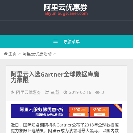
导航菜单
主页
>
阿里云优惠活动
>
阿里云入选Gartner全球数据库魔
力象限
阿里云优惠券
转载
2019-02-16
3
近日，国际知名调研机构Gartner公布了2018年全球数据库
魔力象限评选结果，阿里云成为该领域最大黑马，以国内数