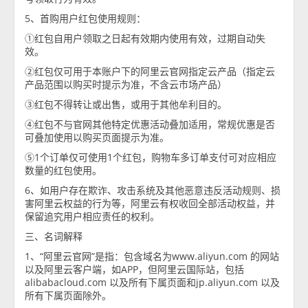
5、首购用户红包使用规则：
①红包自用户领取之日起有效期内使用有效，过期自动失
效。
②红包仅可用于本账户下的阿里云官网指定云产品（指定云
产品范围以购买时提示为准，不含云市场产品）
③红包不得转让或出售，或用于其他牟利目的。
④红包不与官网其他特定优惠活动叠加适用，常规优惠是否
可叠加使用以购买页面提示为准。
⑤1个订单仅可使用1个红包，购物车多订单支付可对应相应
数量的红包使用。
6、如用户存在欺诈、攻击系统及其他恶意违反活动规则、损
害阿里云权益的行为等，阿里云有权收回全部活动权益，并
保留追究用户相应责任的权利。
三、名词解释
1、“阿里云官网”是指：包含域名为www.aliyun.com 的网站
以及阿里云客户端，如APP，但阿里云国际站，包括
alibabacloud.com 以及所有下属页面和jp.aliyun.com 以及
所有下属页面除外。