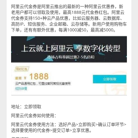
阿里云代金券是阿里云推出的最新的一种阿里云优惠券，新
老用户都可以领取及使用，最高1888元代金券红包。阿里云
代金券支持150+种云产品优惠，比如云服务器、云数据库、
高防IP、短信服务、企业邮箱、云存储等。新用户使用购物车
下单，还有有额外优惠，每满1000减50，最高减5000。
地址：立即领取
阿里云代金券如何使用：
阿里云代金券使用方法：选好产品>立即购买>确认订单环节>
选择要使用的代金券>提交订单>立享优惠。