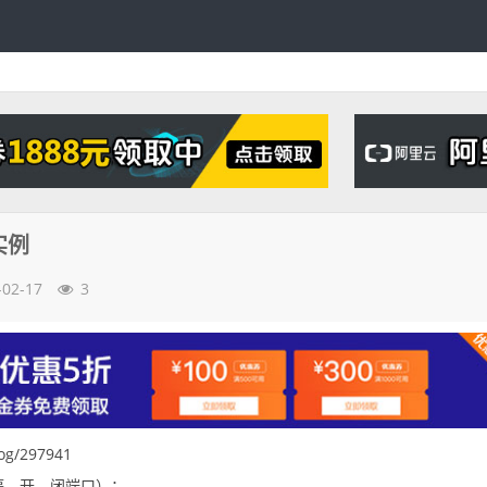
实例
-02-17
3
log/297941
、停、开、闭端口）：