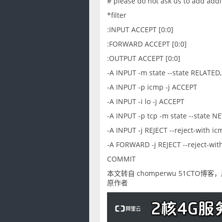
# please do not ask us to add addit
*filter
:INPUT ACCEPT [0:0]
:FORWARD ACCEPT [0:0]
:OUTPUT ACCEPT [0:0]
-A INPUT -m state --state RELATE
-A INPUT -p icmp -j ACCEPT
-A INPUT -i lo -j ACCEPT
-A INPUT -p tcp -m state --state N
-A INPUT -j REJECT --reject-with i
-A FORWARD -j REJECT --reject-wit
COMMIT
本文转自 chomperwu 51CTO博客，原
原作者