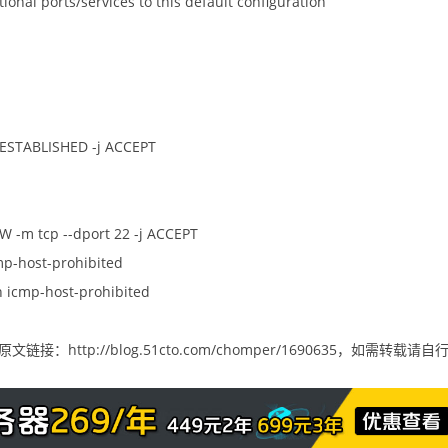
ional ports/services to this default configuration
D,ESTABLISHED -j ACCEPT
EW -m tcp --dport 22 -j ACCEPT
cmp-host-prohibited
h icmp-host-prohibited
文链接：http://blog.51cto.com/chomper/1690635，如需转载请