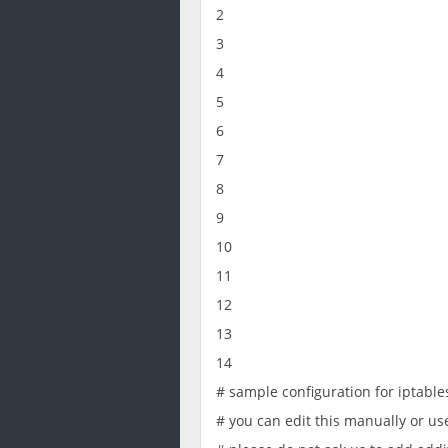
2
3
4
5
6
7
8
9
10
11
12
13
14
# sample configuration for iptable
# you can edit this manually or us