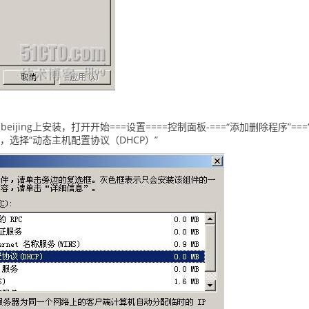
ijing上安装，打开开始===设置====控制面板-===“添加删除程序”===
务”，选择“动态主机配置协议（DHCP）”