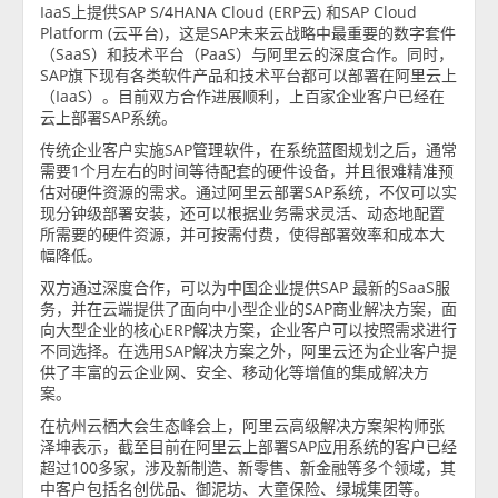
IaaS上提供SAP S/4HANA Cloud (ERP云) 和SAP Cloud
Platform (云平台)，这是SAP未来云战略中最重要的数字套件
（SaaS）和技术平台（PaaS）与阿里云的深度合作。同时，
SAP旗下现有各类软件产品和技术平台都可以部署在阿里云上
（IaaS）。目前双方合作进展顺利，上百家企业客户已经在
云上部署SAP系统。
传统企业客户实施SAP管理软件，在系统蓝图规划之后，通常
需要1个月左右的时间等待配套的硬件设备，并且很难精准预
估对硬件资源的需求。通过阿里云部署SAP系统，不仅可以实
现分钟级部署安装，还可以根据业务需求灵活、动态地配置
所需要的硬件资源，并可按需付费，使得部署效率和成本大
幅降低。
双方通过深度合作，可以为中国企业提供SAP 最新的SaaS服
务，并在云端提供了面向中小型企业的SAP商业解决方案，面
向大型企业的核心ERP解决方案，企业客户可以按照需求进行
不同选择。在选用SAP解决方案之外，阿里云还为企业客户提
供了丰富的云企业网、安全、移动化等增值的集成解决方
案。
在杭州云栖大会生态峰会上，阿里云高级解决方案架构师张
泽坤表示，截至目前在阿里云上部署SAP应用系统的客户已经
超过100多家，涉及新制造、新零售、新金融等多个领域，其
中客户包括名创优品、御泥坊、大童保险、绿城集团等。