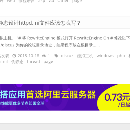
云
web
编程语言
asp
Go
Other
page
2伪静态设计httpd.ini文件应该怎么写？
主机。 “# 将 RewriteEngine 模式打开 RewriteEngine On # 修改
 /discuz 为你的论坛目录地址，如果程序放在根目录......
名发表
2018-10-18
1
discuz
虚拟主机
windows
php
html
伪静态
thread
page