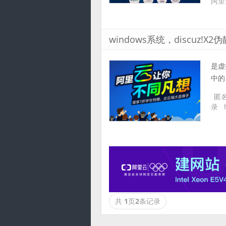
阿里
windows系统，discuz!X
是虚拟
中的
匿
录
共
1
页
2
条记录