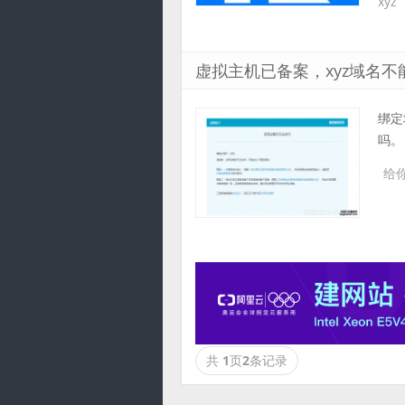
xyz
虚拟主机已备案，xyz域名不
绑定
吗。
给
共
1
页
2
条记录