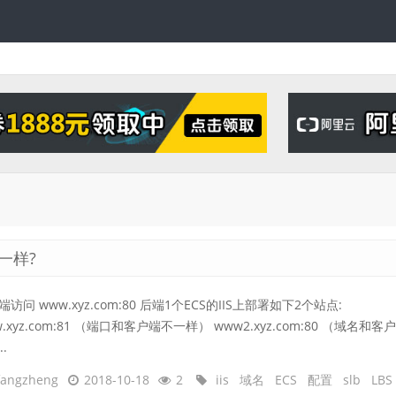
一样?
访问 www.xyz.com:80 后端1个ECS的IIS上部署如下2个站点:
.xyz.com:81 （端口和客户端不一样） www2.xyz.com:80 （域名和客户
..
fangzheng
2018-10-18
2
iis
域名
ECS
配置
slb
LBS